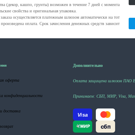
ва (декор, кашпо, грунты) возможен в течение 7 дней с момента
льские свойства и оригинальная упаковка.
е заказа осуществляется платежным шлюзом автоматически на тот
а произведена оплата. Срок зачисления денежных средств зависит
ния
Дополнительно
ая оферта
Оплата защищена шлюзом ПАО 
а конфиденциальности
Принимаем: СБП, МИР, Visa, Mast
и доставка
Visa
сбп
возврат
МИР