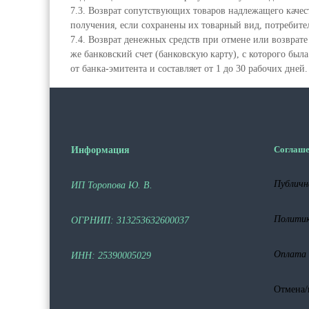
7.3. Возврат сопутствующих товаров надлежащего качест
получения, если сохранены их товарный вид, потребите
7.4. Возврат денежных средств при отмене или возврат
же банковский счет (банковскую карту), с которого был
от банка-эмитента и составляет от 1 до 30 рабочих дней.
Соглаше
Информация
Публичн
ИП Торопова Ю. В.
Политик
ОГРНИП: 313253632600037
Оплата 
ИНН: 25390005029
Отмена/