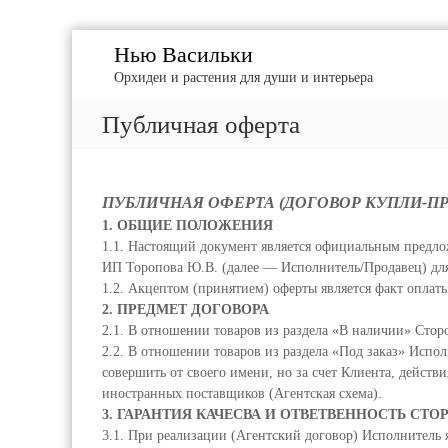
П
Нью Васильки
е
Орхидеи и растения для души и интерьера
р
е
Публичная оферта
й
т
и
к
ПУБЛИЧНАЯ ОФЕРТА (ДОГОВОР КУПЛИ-ПР
с
1. ОБЩИЕ ПОЛОЖЕНИЯ
о
1.1. Настоящий документ является официальным предл
д
ИП Торопова Ю.В. (далее — Исполнитель/Продавец) для
е
1.2. Акцептом (принятием) оферты является факт оплаты
р
2. ПРЕДМЕТ ДОГОВОРА
ж
2.1. В отношении товаров из раздела «В наличии» Сто
и
2.2. В отношении товаров из раздела «Под заказ» Испо
м
совершить от своего имени, но за счет Клиента, действ
о
иностранных поставщиков (Агентская схема).
м
3. ГАРАНТИЯ КАЧЕСВА И ОТВЕТВЕННОСТЬ СТО
у
3.1. При реализации (Агентский договор) Исполнитель 