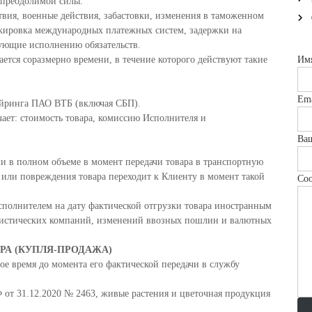
непреодолимой силы.
ствия, военные действия, забастовки, изменения в таможенном
локировка международных платежных систем, задержки на
вующие исполнению обязательств.
ается соразмерно времени, в течение которого действуют такие
Им
Ema
вайринга ПАО ВТБ (включая СБП).
чает: стоимость товара, комиссию Исполнителя и
Ва
и в полном объеме в момент передачи товара в транспортную
 или повреждения товара переходит к Клиенту в момент такой
Со
сполнителем на дату фактической отгрузки товара иностранным
гистических компаний, изменений ввозных пошлин и валютных
АРА (КУПЛЯ-ПРОДАЖА)
ое время до момента его фактической передачи в службу
Ф от 31.12.2020 № 2463, живые растения и цветочная продукция