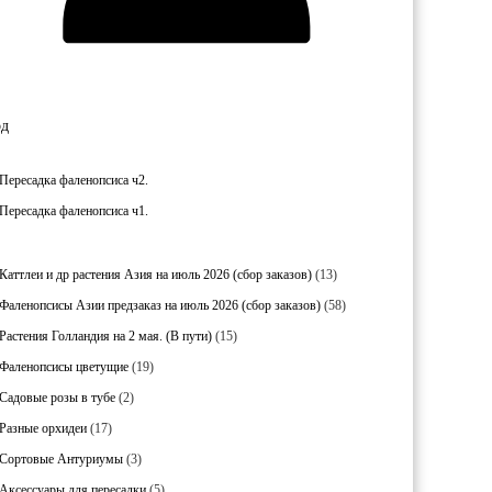
од
Пересадка фаленопсиса ч2.
Пересадка фаленопсиса ч1.
1
Каттлеи и др растения Азия на июль 2026 (сбор заказов)
13
3
5
Фаленопсисы Азии предзаказ на июль 2026 (сбор заказов)
58
т
8
о
1
Растения Голландия на 2 мая. (В пути)
15
т
в
5
о
1
Фаленопсисы цветущие
19
а
т
в
9
р
о
2
Садовые розы в тубе
2
а
т
о
в
т
р
о
1
Разные орхидеи
17
в
а
о
о
в
7
р
в
3
Сортовые Антуриумы
3
в
а
т
о
а
т
р
о
5
Аксессуары для пересадки
5