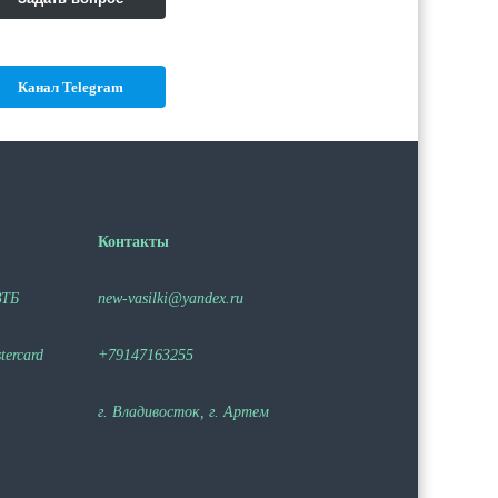
Канал Telegram
Контакты
ВТБ
new-vasilki@yandex.ru
ercard
+79147163255
г. Владивосток, г. Артем