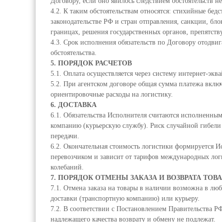
Договору, если оно явилось следствием обстоятельств 
4.2. К таким обстоятельствам относятся: стихийные бед
законодательстве РФ и стран отправления, санкции, б
границах, решения государственных органов, препятст
4.3. Срок исполнения обязательств по Договору отодвиг
обстоятельства.
5. ПОРЯДОК РАСЧЕТОВ
5.1. Оплата осуществляется через систему интернет-эк
5.2. При агентском договоре общая сумма платежа вклю
ориентировочные расходы на логистику.
6. ДОСТАВКА
6.1. Обязательства Исполнителя считаются исполненным
компанию (курьерскую службу). Риск случайной гибели
передачи.
6.2. Окончательная стоимость логистики формируется И
перевозчиком и зависит от тарифов международных ло
колебаний.
7. ПОРЯДОК ОТМЕНЫ ЗАКАЗА И ВОЗВРАТА ТОВ
7.1. Отмена заказа на товары в наличии возможна в люб
доставки (транспортную компанию) или курьеру.
7.2. В соответствии с Постановлением Правительства Р
надлежащего качества возврату и обмену не подлежат.