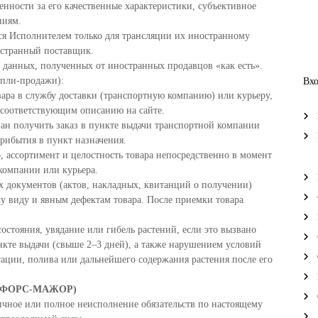
енности за его качественные характеристики, субъективное
ниям.
тся Исполнителем только для трансляции их иностранному
остранный поставщик.
и данных, полученных от иностранных продавцов «как есть».
упли-продажи):
Вх
овара в службу доставки (транспортную компанию) или курьеру,
 соответствующим описанию на сайте.
зан получить заказ в пункте выдачи транспортной компании
прибытия в пункт назначения.
о, ассортимент и целостность товара непосредственно в момент
компании или курьера.
х документов (актов, накладных, квитанций о получении)
му виду и явным дефектам товара. После приемки товара
состояния, увядание или гибель растений, если это вызвано
нкте выдачи (свыше 2–3 дней), а также нарушением условий
ации, полива или дальнейшего содержания растения после его
(ФОРС-МАЖОР)
тичное или полное неисполнение обязательств по настоящему