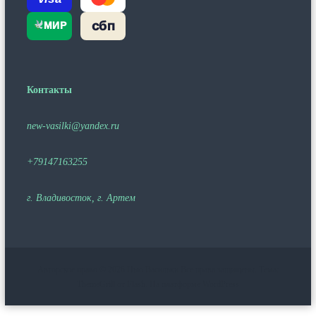
сбп
МИР
Контакты
new-vasilki@yandex.ru
+79147163255
г. Владивосток, г. Артем
Авторское право © 2026
Нью Васильки
Все права защищены. Тема:
ThemeGrill от
Flash
. На платформе
WordPress