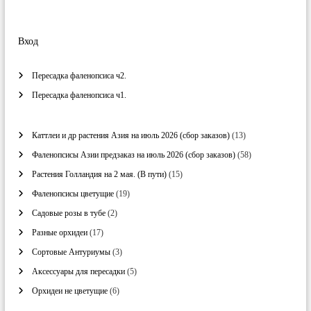
Вход
Пересадка фаленопсиса ч2.
Пересадка фаленопсиса ч1.
1
Каттлеи и др растения Азия на июль 2026 (сбор заказов)
13
3
5
Фаленопсисы Азии предзаказ на июль 2026 (сбор заказов)
58
т
8
о
1
Растения Голландия на 2 мая. (В пути)
15
т
в
5
о
1
Фаленопсисы цветущие
19
а
т
в
9
р
о
2
Садовые розы в тубе
2
а
т
о
в
т
р
о
1
Разные орхидеи
17
в
а
о
о
в
7
р
в
3
Сортовые Антуриумы
3
в
а
т
о
а
т
р
о
5
Аксессуары для пересадки
5
в
р
о
о
в
т
а
в
6
Орхидеи не цветущие
6
в
а
о
а
т
р
в