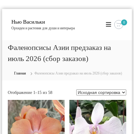
П
е
Нью Васильки
0
р
Орхидеи и растения для души и интерьера
е
й
т
Фаленопсисы Азии предзаказ на
и
к
июль 2026 (сбор заказов)
с
о
Главная
Фаленопсисы Азии предзаказ на июль 2026 (сбор заказов)
д
е
р
Отображение 1–15 из 58
ж
и
м
о
м
у