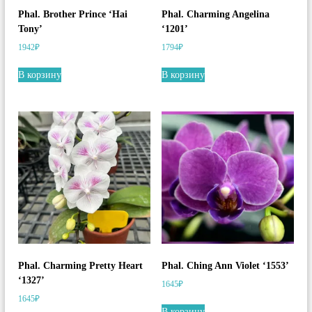
Phal. Brother Prince ‘Hai
Phal. Charming Angelina
Tony’
‘1201’
1942
₽
1794
₽
В корзину
В корзину
Phal. Charming Pretty Heart
Phal. Ching Ann Violet ‘1553’
‘1327’
1645
₽
1645
₽
В корзину